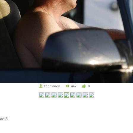
thommey
447
0
telő!