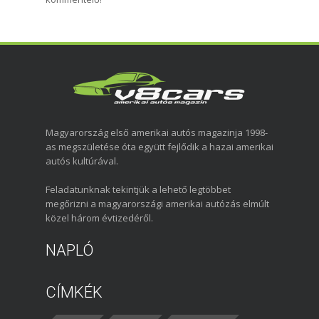
Magyarország első amerikai autós magazinja 1998-
as megszületése óta együtt fejlődik a hazai amerikai
autós kultúrával.
Feladatunknak tekintjük a lehető legtöbbet
megőrizni a magyarországi amerikai autózás elmúlt
közel három évtizedéről.
NAPLÓ
CÍMKÉK