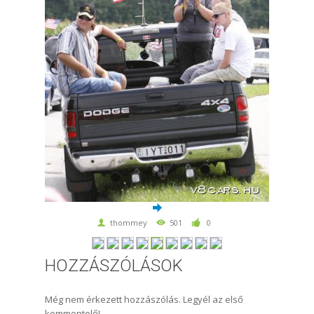
thommey
501
0
HOZZÁSZÓLÁSOK
Még nem érkezett hozzászólás. Legyél az első
kommentelő!