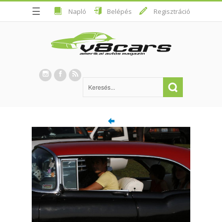
☰
Napló
Belépés
Regisztráció