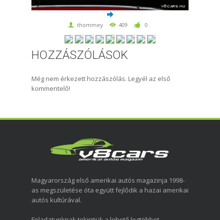
thommey
409
0
HOZZÁSZÓLÁSOK
Még nem érkezett hozzászólás. Legyél az első
kommentelő!
Magyarország első amerikai autós magazinja 1998-
as megszületése óta együtt fejlődik a hazai amerikai
autós kultúrával.
Feladatunknak tekintjük a lehető legtöbbet