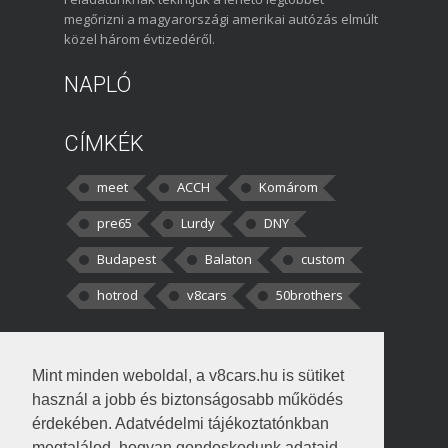
megőrizni a magyarországi amerikai autózás elmúlt
közel három évtizedéről.
NAPLÓ
CÍMKÉK
meet
ACCH
Komárom
pre65
Lurdy
DNY
Budapest
Balaton
custom
hotrod
v8cars
50brothers
HOZZÁSZÓLÁSOK
Mint minden weboldal, a v8cars.hu is sütiket
kortisz:
Elszúrtam! Én csak két
használ a jobb és biztonságosabb működés
darabbaal számoltam. Nem tudtam, hogy fél autót,
érdekében. Adatvédelmi tájékoztatónkban
megtalálod, hogyan gondoskodunk adataid