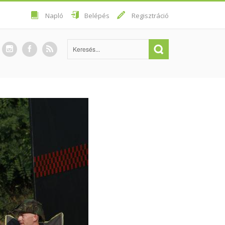
Napló
Belépés
Regisztráció