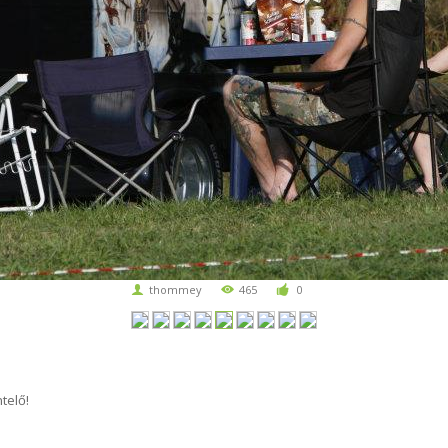
thommey
465
0
telő!