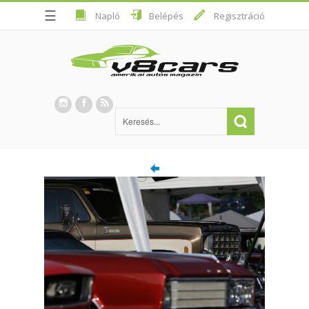
☰
Napló
Belépés
Regisztráció