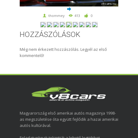
thommey
413
0
HOZZÁSZÓLÁSOK
Még nem érkezett hozzászólás. Legyél az első
kommentelő!
Magyarország első amerikai autós magazinja 1998-
as megszületése óta együtt fejlődik a hazai amerikai
autós kultúrával.
Feladatunknak tekintjük a lehető legtöbbet