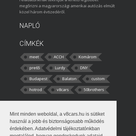
megőrizni a magyarországi amerikai autózás elmúlt
közel három évtizedéről.
NAPLÓ
CÍMKÉK
meet
ACCH
Komárom
pre65
Lurdy
DNY
Budapest
Balaton
custom
hotrod
v8cars
50brothers
HOZZÁSZÓLÁSOK
Mint minden weboldal, a v8cars.hu is sütiket
kortisz:
Elszúrtam! Én csak két
használ a jobb és biztonságosabb működés
darabbaal számoltam. Nem tudtam, hogy fél autót,
érdekében. Adatvédelmi tájékoztatónkban
megtalálod, hogyan gondoskodunk adataid