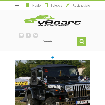
☰
Napló
Belépés
Regisztráció