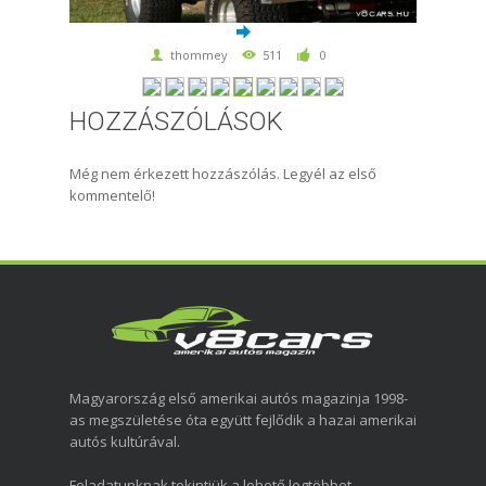
thommey
511
0
HOZZÁSZÓLÁSOK
Még nem érkezett hozzászólás. Legyél az első
kommentelő!
Magyarország első amerikai autós magazinja 1998-
as megszületése óta együtt fejlődik a hazai amerikai
autós kultúrával.
Feladatunknak tekintjük a lehető legtöbbet