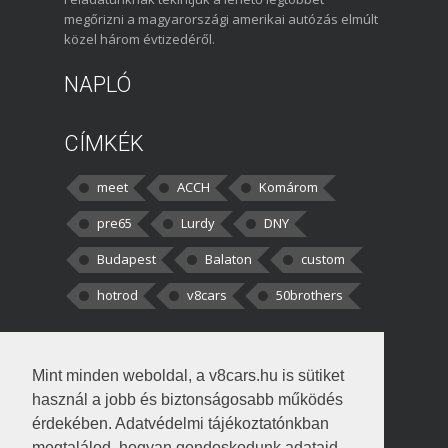
megőrizni a magyarországi amerikai autózás elmúlt
közel három évtizedéről.
NAPLÓ
CÍMKÉK
meet
ACCH
Komárom
pre65
Lurdy
DNY
Budapest
Balaton
custom
hotrod
v8cars
50brothers
HOZZÁSZÓLÁSOK
Mint minden weboldal, a v8cars.hu is sütiket
kortisz:
Elszúrtam! Én csak két
használ a jobb és biztonságosabb működés
darabbaal számoltam. Nem tudtam, hogy fél autót,
érdekében. Adatvédelmi tájékoztatónkban
megtalálod, hogyan gondoskodunk adataid