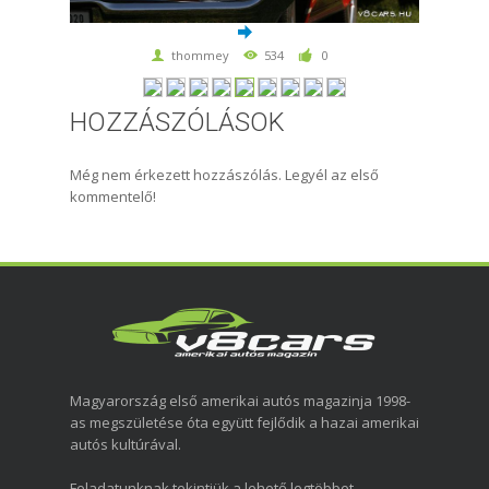
thommey
534
0
HOZZÁSZÓLÁSOK
Még nem érkezett hozzászólás. Legyél az első
kommentelő!
Magyarország első amerikai autós magazinja 1998-
as megszületése óta együtt fejlődik a hazai amerikai
autós kultúrával.
Feladatunknak tekintjük a lehető legtöbbet