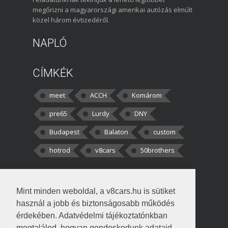
megőrizni a magyarországi amerikai autózás elmúlt
közel három évtizedéről.
NAPLÓ
CÍMKÉK
meet
ACCH
Komárom
pre65
Lurdy
DNY
Budapest
Balaton
custom
hotrod
v8cars
50brothers
HOZZÁSZÓLÁSOK
Mint minden weboldal, a v8cars.hu is sütiket
kortisz:
Elszúrtam! Én csak két
használ a jobb és biztonságosabb működés
darabbaal számoltam. Nem tudtam, hogy fél autót,
érdekében. Adatvédelmi tájékoztatónkban
megtalálod, hogyan gondoskodunk adataid