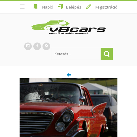
☰
Napló
Belépés
Regisztráció