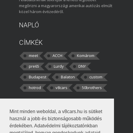
megőrizni a magyarországi amerikai autózás elmúlt
közel három évtizedéről.
NAPLÓ
CÍMKÉK
meet
ACCH
Komárom
pre65
Lurdy
DNY
Budapest
Balaton
custom
hotrod
v8cars
50brothers
HOZZÁSZÓLÁSOK
Mint minden weboldal, a v8cars.hu is sütiket
kortisz:
Elszúrtam! Én csak két
használ a jobb és biztonságosabb működés
darabbaal számoltam. Nem tudtam, hogy fél autót,
érdekében. Adatvédelmi tájékoztatónkban
megtalálod, hogyan gondoskodunk adataid