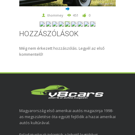
thommey
451
0
HOZZÁSZÓLÁSOK
Még nem érkezett hozzászólás. Legyél az első
kommentelő!
Magyarország első amerikai autós magazinja 1998-
as megszületése óta együtt fejlődik a hazai amerikai
autós kultúrával.
Feladatunknak tekintjük a lehető legtöbbet