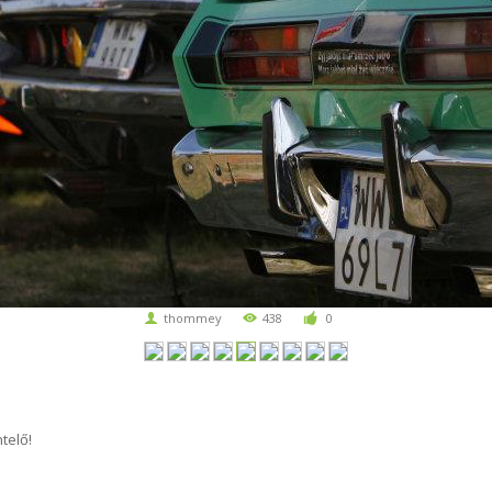
thommey
438
0
telő!