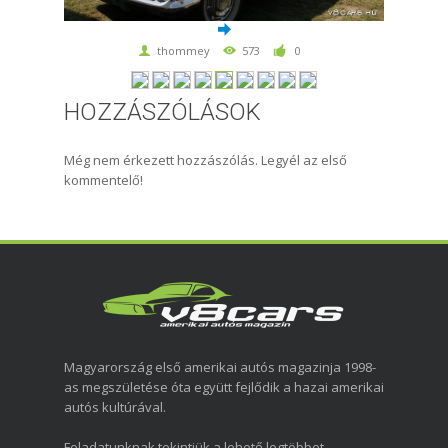
thommey
573
0
HOZZÁSZÓLÁSOK
Még nem érkezett hozzászólás. Legyél az első
kommentelő!
Magyarország első amerikai autós magazinja 1998-
as megszületése óta együtt fejlődik a hazai amerikai
autós kultúrával.
Feladatunknak tekintjük a lehető legtöbbet