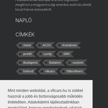
megőrizni a magyarországi amerikai autózás elmúlt
közel három évtizedéről.
NAPLÓ
CÍMKÉK
meet
ACCH
Komárom
pre65
Lurdy
DNY
Budapest
Balaton
custom
hotrod
v8cars
50brothers
HOZZÁSZÓLÁSOK
Mint minden weboldal, a v8cars.hu is sütiket
kortisz:
Elszúrtam! Én csak két
használ a jobb és biztonságosabb működés
darabbaal számoltam. Nem tudtam, hogy fél autót,
érdekében. Adatvédelmi tájékoztatónkban
megtalálod, hogyan gondoskodunk adataid