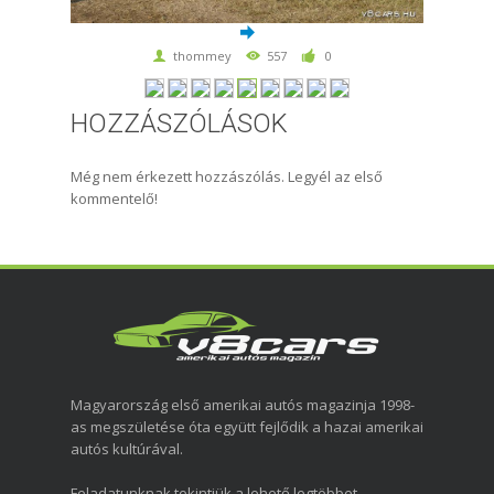
thommey
557
0
HOZZÁSZÓLÁSOK
Még nem érkezett hozzászólás. Legyél az első
kommentelő!
Magyarország első amerikai autós magazinja 1998-
as megszületése óta együtt fejlődik a hazai amerikai
autós kultúrával.
Feladatunknak tekintjük a lehető legtöbbet