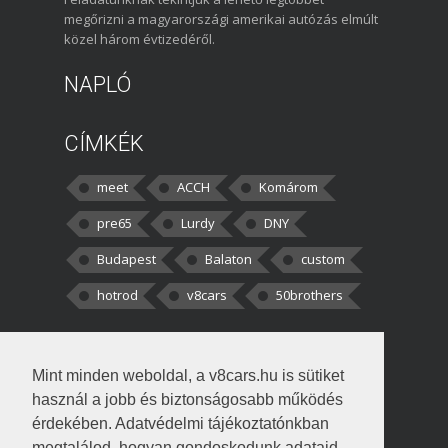
megőrizni a magyarországi amerikai autózás elmúlt
közel három évtizedéről.
NAPLÓ
CÍMKÉK
meet
ACCH
Komárom
pre65
Lurdy
DNY
Budapest
Balaton
custom
hotrod
v8cars
50brothers
HOZZÁSZÓLÁSOK
Mint minden weboldal, a v8cars.hu is sütiket
kortisz:
Elszúrtam! Én csak két
használ a jobb és biztonságosabb működés
darabbaal számoltam. Nem tudtam, hogy fél autót,
érdekében. Adatvédelmi tájékoztatónkban
megtalálod, hogyan gondoskodunk adataid