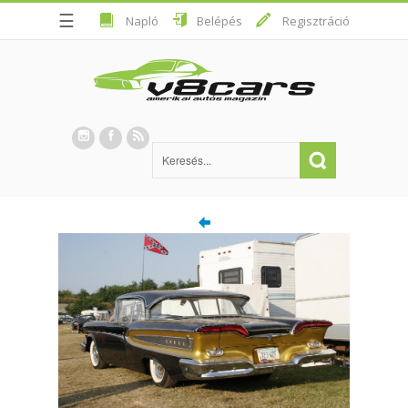
☰
Napló
Belépés
Regisztráció