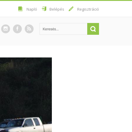
Napló
Belépés
Regisztráció