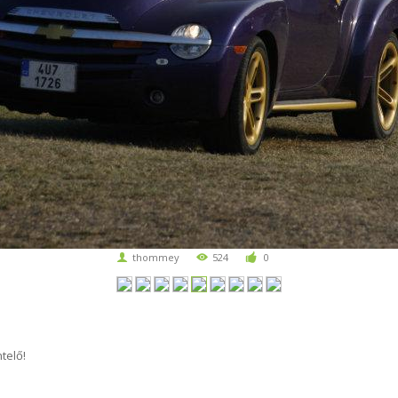
thommey
524
0
telő!