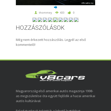
thommey
433
0
HOZZÁSZÓLÁSOK
Még nem érkezett hozzászólás. Legyél az első
kommentelő!
Magyarország első amerikai autós magazinja 1998-
as megszületése óta együtt fejlődik a hazai amerikai
autós kultúrával.
Feladatunknak tekintjük a lehető legtöbbet