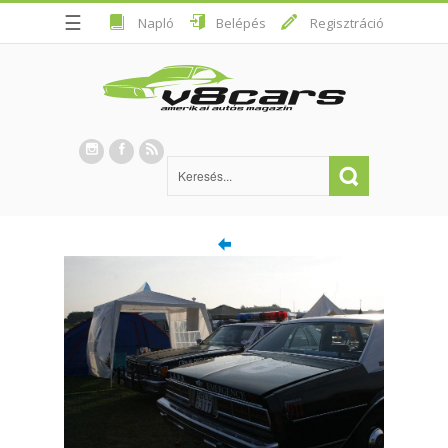
☰
Napló
Belépés
Regisztráció