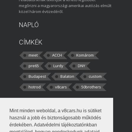
megőrizni a magyarországi amerikai autózás elmúlt
közel három évtizedéről.
NAPLÓ
CÍMKÉK
meet
ACCH
Komárom
pre65
Lurdy
DNY
Budapest
Balaton
custom
hotrod
v8cars
50brothers
HOZZÁSZÓLÁSOK
Mint minden weboldal, a v8cars.hu is sütiket
kortisz:
Elszúrtam! Én csak két
használ a jobb és biztonságosabb működés
darabbaal számoltam. Nem tudtam, hogy fél autót,
érdekében. Adatvédelmi tájékoztatónkban
megtalálod, hogyan gondoskodunk adataid