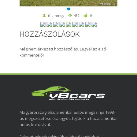
thommey
432
0
HOZZÁSZÓLÁSOK
Még nem érkezett hozzászólás. Legyél az első
kommentelő!
Magyarország első amerikai autós magazinja 1998-
as megszületése óta együtt fejlődik a hazai amerikai
autós kultúrával.
Feladatunknak tekintjük a lehető legtöbbet