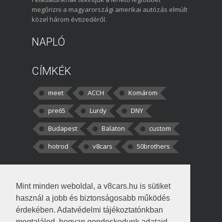
megőrizni a magyarországi amerikai autózás elmúlt
közel három évtizedéről.
NAPLÓ
CÍMKÉK
meet
ACCH
Komárom
pre65
Lurdy
DNY
Budapest
Balaton
custom
hotrod
v8cars
50brothers
HOZZÁSZÓLÁSOK
Mint minden weboldal, a v8cars.hu is sütiket
kortisz:
Elszúrtam! Én csak két
használ a jobb és biztonságosabb működés
darabbaal számoltam. Nem tudtam, hogy fél autót,
érdekében. Adatvédelmi tájékoztatónkban
megtalálod, hogyan gondoskodunk adataid