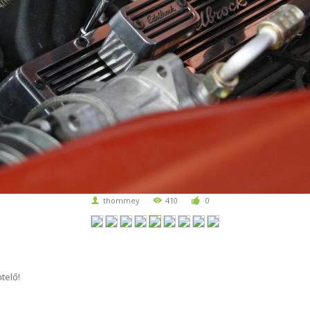
thommey
410
0
telő!