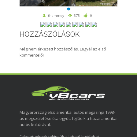
thommey
375
0
HOZZÁSZÓLÁSOK
Még nem érkezett hozzászólás. Legyél az első
kommentelő!
Magyarország első amerikai autós magazinja 1998-
as megszületése óta együtt fejlődik a hazai amerikai
autós kultúrával.
Feladatunknak tekintjük a lehető legtöbbet