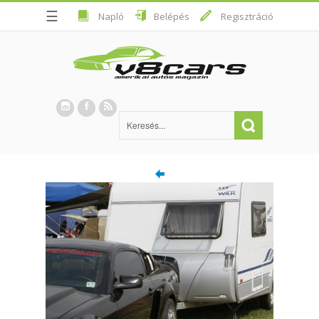
☰
Napló
Belépés
Regisztráció