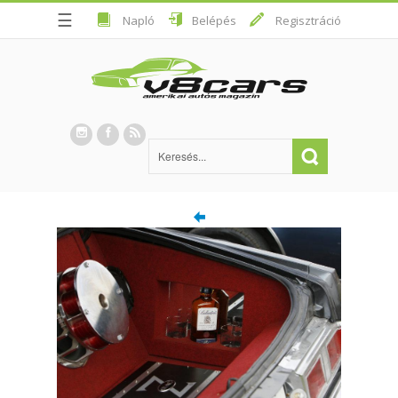
☰
Napló
Belépés
Regisztráció