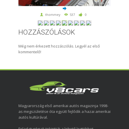
thommey
537
0
HOZZÁSZÓLÁSOK
Még nem érkezett hozzászólás. Legyél az első
kommentelő!
Magyarország első amerikai autós magazinja 1998-
as megszületése óta együtt fejlődik a hazai amerikai
autós kultúrával.
Feladatunknak tekintjük a lehető legtöbbet