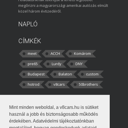
megőrizni a magyarországi amerikai autózás elmúlt
közel három évtizedéről.
NAPLÓ
CÍMKÉK
meet
ACCH
Komárom
pre65
Lurdy
DNY
Budapest
Balaton
custom
hotrod
v8cars
50brothers
HOZZÁSZÓLÁSOK
Mint minden weboldal, a v8cars.hu is sütiket
kortisz:
Elszúrtam! Én csak két
használ a jobb és biztonságosabb működés
darabbaal számoltam. Nem tudtam, hogy fél autót,
érdekében. Adatvédelmi tájékoztatónkban
megtalálod, hogyan gondoskodunk adataid