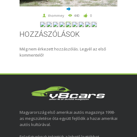
thommey
440
0
HOZZÁSZÓLÁSOK
Még nem érkezett hozzászólás. Legyél az első
kommentelő!
Magyarország első amerikai autós magazinja 1998-
as megszületése óta együtt fejlődik a hazai amerikai
autós kultúrával.
Feladatunknak tekintjük a lehető legtöbbet