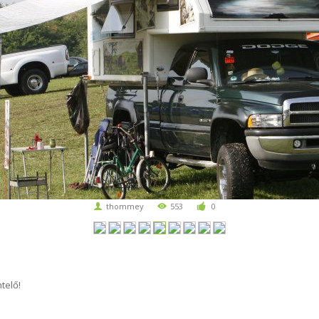
thommey
553
0
telő!