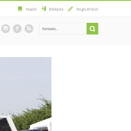
Napló
Belépés
Regisztráció