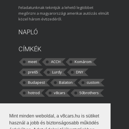
Feladatunknak tekintjük a lehető legtöbbet
megőrizni a magyarországi amerikai autózás elmúlt
közel három évtizedéről.
NAPLÓ
CÍMKÉK
meet
ACCH
Komárom
pre65
Lurdy
DNY
Budapest
Balaton
custom
hotrod
v8cars
50brothers
HOZZÁSZÓLÁSOK
Mint minden weboldal, a v8cars.hu is sütiket
kortisz:
Elszúrtam! Én csak két
használ a jobb és biztonságosabb működés
darabbaal számoltam. Nem tudtam, hogy fél autót,