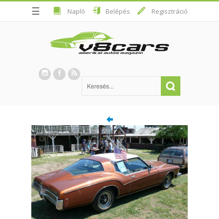
☰
Napló
Belépés
Regisztráció