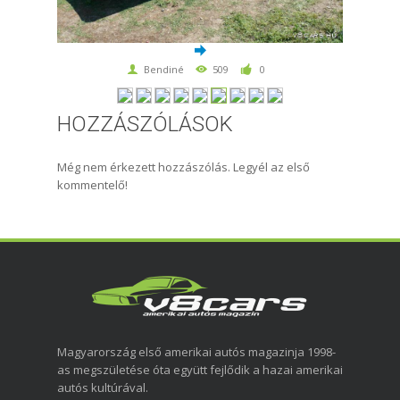
Bendiné
509
0
HOZZÁSZÓLÁSOK
Még nem érkezett hozzászólás. Legyél az első
kommentelő!
Magyarország első amerikai autós magazinja 1998-
as megszületése óta együtt fejlődik a hazai amerikai
autós kultúrával.