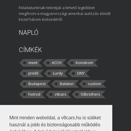
Feladatunknak tekintjük a lehető legtöbbet
megőrizni a magyarországi amerikai autózás elmúlt
közel három évtizedéről.
NAPLÓ
CÍMKÉK
meet
ACCH
Komárom
pre65
Lurdy
DNY
Budapest
Balaton
custom
hotrod
v8cars
50brothers
HOZZÁSZÓLÁSOK
Mint minden weboldal, a v8cars.hu is sütiket
kortisz:
Elszúrtam! Én csak két
használ a jobb és biztonságosabb működés
darabbaal számoltam. Nem tudtam, hogy fél autót,