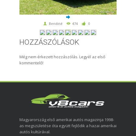
Bendiné
474
0
HOZZÁSZÓLÁSOK
Még nem érkezett hozzászólás. Legyél az első
kommentelő!
Magyarország első amerikai autós magazinja 1998-
as megszületése óta együtt fejlődik a hazai amerikai
autós kultúrával.