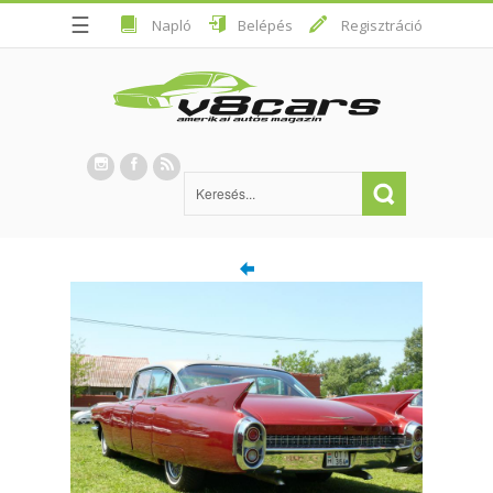
☰
Napló
Belépés
Regisztráció