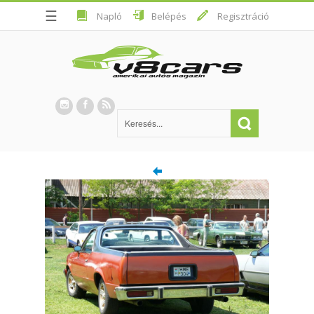
☰
Napló
Belépés
Regisztráció