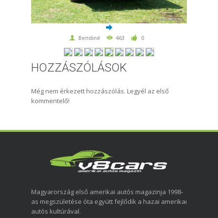
Bendiné
463
0
HOZZÁSZÓLÁSOK
Még nem érkezett hozzászólás. Legyél az első
kommentelő!
Magyarország első amerikai autós magazinja 1998-
as megszületése óta együtt fejlődik a hazai amerikai
autós kultúrával.