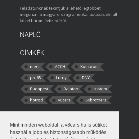
Feladatunknak tekintjük a lehető legtöbbet
megőrizni a magyarországi amerikai autózás elmúlt
közel három évtizedéről.
NAPLÓ
CÍMKÉK
meet
ACCH
Komárom
pre65
Lurdy
DNY
Budapest
Balaton
custom
hotrod
v8cars
50brothers
HOZZÁSZÓLÁSOK
Mint minden weboldal, a v8cars.hu is sütiket
kortisz:
Elszúrtam! Én csak két
használ a jobb és biztonságosabb működés
darabbaal számoltam. Nem tudtam, hogy fél autót,