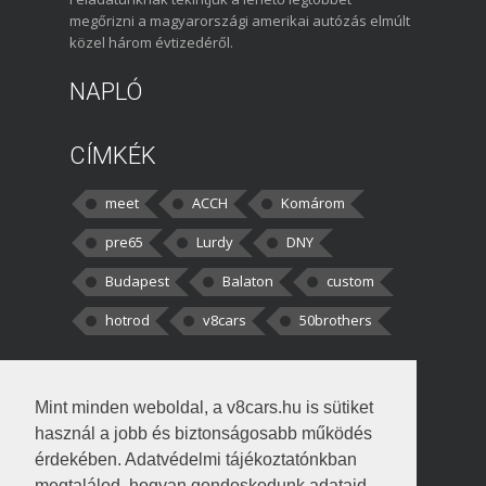
megőrizni a magyarországi amerikai autózás elmúlt
közel három évtizedéről.
NAPLÓ
CÍMKÉK
meet
ACCH
Komárom
pre65
Lurdy
DNY
Budapest
Balaton
custom
hotrod
v8cars
50brothers
HOZZÁSZÓLÁSOK
Mint minden weboldal, a v8cars.hu is sütiket
kortisz:
Elszúrtam! Én csak két
használ a jobb és biztonságosabb működés
darabbaal számoltam. Nem tudtam, hogy fél autót,
érdekében. Adatvédelmi tájékoztatónkban
megtalálod, hogyan gondoskodunk adataid