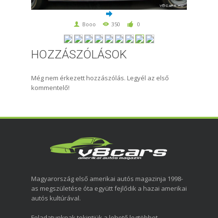
Booo
350
0
HOZZÁSZÓLÁSOK
Még nem érkezett hozzászólás. Legyél az első
kommentelő!
Magyarország első amerikai autós magazinja 1998-
as megszületése óta együtt fejlődik a hazai amerikai
autós kultúrával.
Feladatunknak tekintjük a lehető legtöbbet