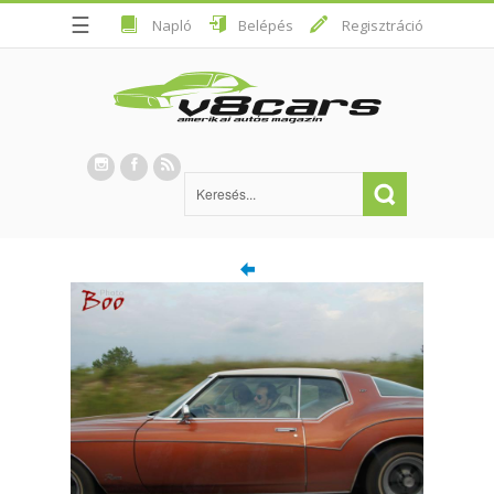
☰
Napló
Belépés
Regisztráció