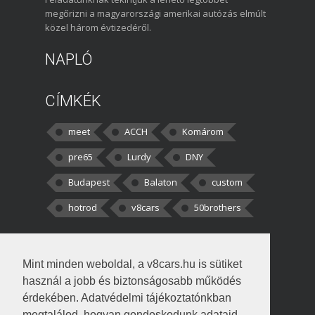
megőrizni a magyarországi amerikai autózás elmúlt
közel három évtizedéről.
NAPLÓ
CÍMKÉK
meet
ACCH
Komárom
pre65
Lurdy
DNY
Budapest
Balaton
custom
hotrod
v8cars
50brothers
HOZZÁSZÓLÁSOK
Mint minden weboldal, a v8cars.hu is sütiket
kortisz:
Elszúrtam! Én csak két
használ a jobb és biztonságosabb működés
darabbaal számoltam. Nem tudtam, hogy fél autót,
érdekében. Adatvédelmi tájékoztatónkban
megtalálod, hogyan gondoskodunk adataid