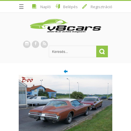
☰
Napló
Belépés
Regisztráció