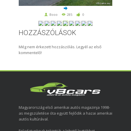
Booo
285
0
HOZZÁSZÓLÁSOK
Még nem érkezett hozzászólás. Legyél az első
kommentelő!
Magyarország első amerikai autós magazinja 1998-
as megszületése óta együtt fejlődik a hazai amerikai
autós kultúrával.
Feladatunknak tekintjük a lehető legtöbbet