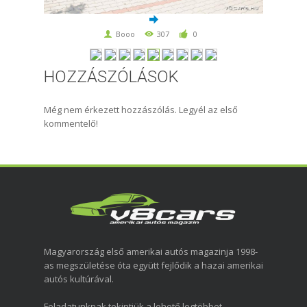
Booo
307
0
HOZZÁSZÓLÁSOK
Még nem érkezett hozzászólás. Legyél az első
kommentelő!
Magyarország első amerikai autós magazinja 1998-
as megszületése óta együtt fejlődik a hazai amerikai
autós kultúrával.
Feladatunknak tekintjük a lehető legtöbbet