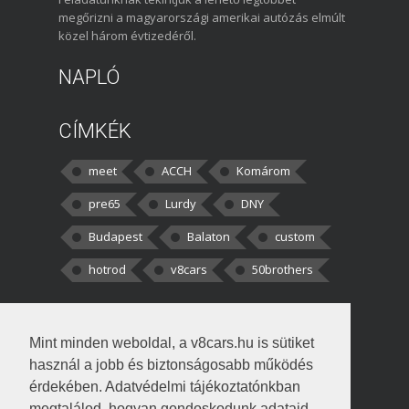
megőrizni a magyarországi amerikai autózás elmúlt
közel három évtizedéről.
NAPLÓ
CÍMKÉK
meet
ACCH
Komárom
pre65
Lurdy
DNY
Budapest
Balaton
custom
hotrod
v8cars
50brothers
HOZZÁSZÓLÁSOK
Mint minden weboldal, a v8cars.hu is sütiket
kortisz:
Elszúrtam! Én csak két
használ a jobb és biztonságosabb működés
darabbaal számoltam. Nem tudtam, hogy fél autót,
érdekében. Adatvédelmi tájékoztatónkban
megtalálod, hogyan gondoskodunk adataid