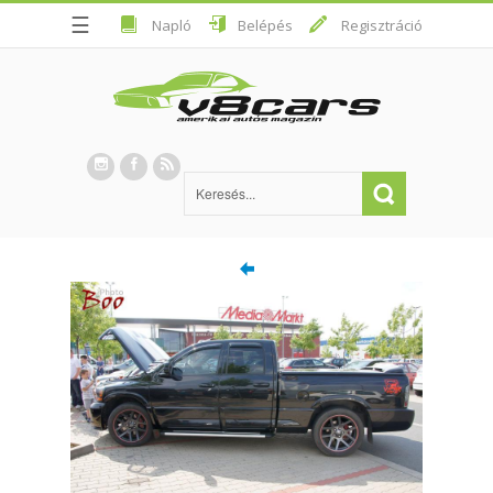
☰
Napló
Belépés
Regisztráció