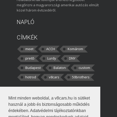
megőrizni a magyarországi amerikai autózás elmúlt
közel három évtizedéről.
NAPLÓ
CÍMKÉK
meet
ACCH
Komárom
pre65
Lurdy
DNY
Budapest
Balaton
custom
hotrod
v8cars
50brothers
HOZZÁSZÓLÁSOK
Mint minden weboldal, a v8cars.hu is sütiket
kortisz:
Elszúrtam! Én csak két
használ a jobb és biztonságosabb működés
darabbaal számoltam. Nem tudtam, hogy fél autót,
érdekében. Adatvédelmi tájékoztatónkban
megtalálod, hogyan gondoskodunk adataid