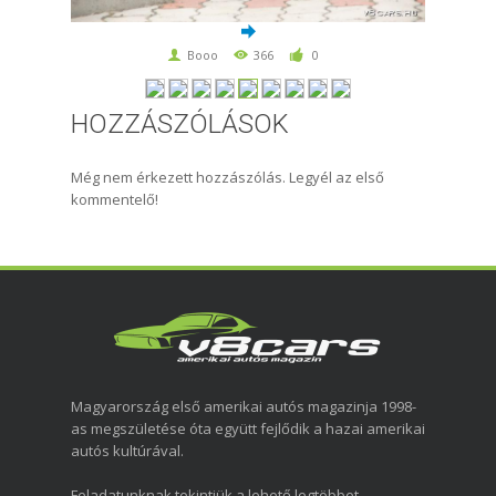
Booo
366
0
HOZZÁSZÓLÁSOK
Még nem érkezett hozzászólás. Legyél az első
kommentelő!
Magyarország első amerikai autós magazinja 1998-
as megszületése óta együtt fejlődik a hazai amerikai
autós kultúrával.
Feladatunknak tekintjük a lehető legtöbbet