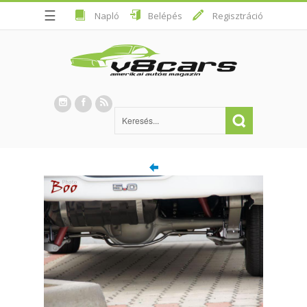
☰
Napló
Belépés
Regisztráció