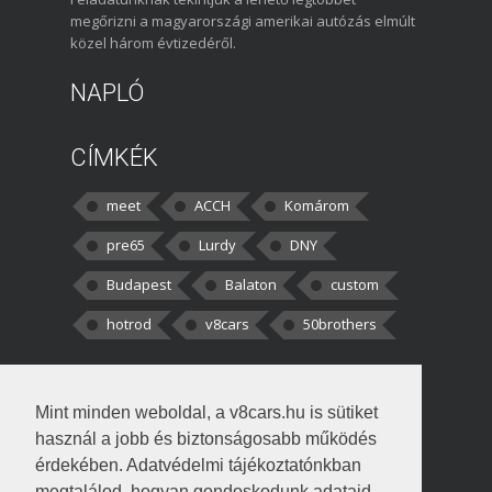
megőrizni a magyarországi amerikai autózás elmúlt
közel három évtizedéről.
NAPLÓ
CÍMKÉK
meet
ACCH
Komárom
pre65
Lurdy
DNY
Budapest
Balaton
custom
hotrod
v8cars
50brothers
HOZZÁSZÓLÁSOK
Mint minden weboldal, a v8cars.hu is sütiket
kortisz:
Elszúrtam! Én csak két
használ a jobb és biztonságosabb működés
darabbaal számoltam. Nem tudtam, hogy fél autót,
érdekében. Adatvédelmi tájékoztatónkban
megtalálod, hogyan gondoskodunk adataid