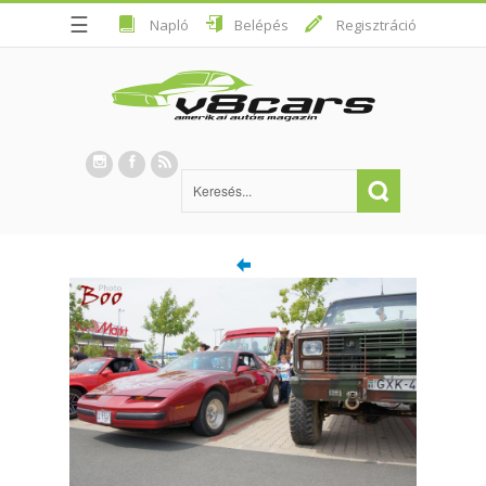
☰
Napló
Belépés
Regisztráció