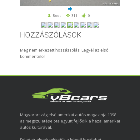
Booo
311
0
HOZZÁSZÓLÁSOK
Még nem érkezett hozzászólás. Legyél az első
kommentelő!
Magyarország első amerikai autós magazinja 1998-
as megszületése óta együtt fejlődik a hazai amerikai
autós kultúrával.
Feladatunknak tekintjük a lehető legtöbbet