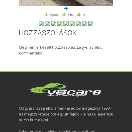
Booo
346
0
HOZZÁSZÓLÁSOK
Még nem érkezett hozzászólás. Legyél az első
kommentelő!
Magyarország első amerikai autós magazinja 1998-
as megszületése óta együtt fejlődik a hazai amerikai
autós kultúrával.
Feladatunknak tekintjük a lehető legtöbbet