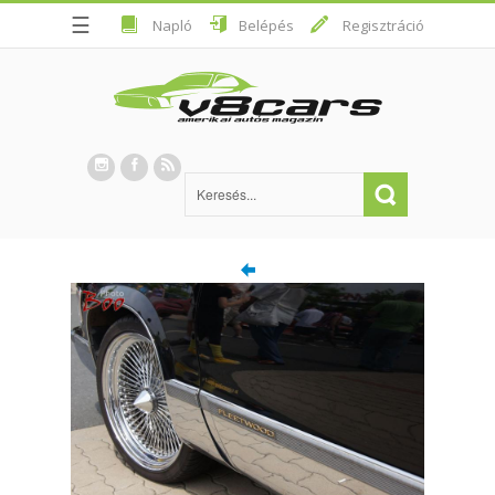
☰
Napló
Belépés
Regisztráció