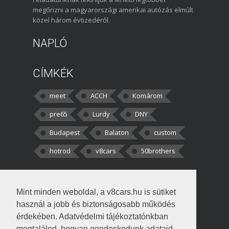
megőrizni a magyarországi amerikai autózás elmúlt
közel három évtizedéről.
NAPLÓ
CÍMKÉK
meet
ACCH
Komárom
pre65
Lurdy
DNY
Budapest
Balaton
custom
hotrod
v8cars
50brothers
HOZZÁSZÓLÁSOK
Mint minden weboldal, a v8cars.hu is sütiket
kortisz:
Elszúrtam! Én csak két
használ a jobb és biztonságosabb működés
darabbaal számoltam. Nem tudtam, hogy fél autót,
érdekében. Adatvédelmi tájékoztatónkban
megtalálod, hogyan gondoskodunk adataid