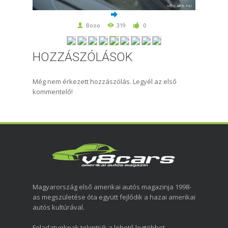
Booo
319
0
HOZZÁSZÓLÁSOK
Még nem érkezett hozzászólás. Legyél az első
kommentelő!
Magyarország első amerikai autós magazinja 1998-
as megszületése óta együtt fejlődik a hazai amerikai
autós kultúrával.
Feladatunknak tekintjük a lehető legtöbbet