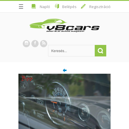
☰
Napló
Belépés
Regisztráció