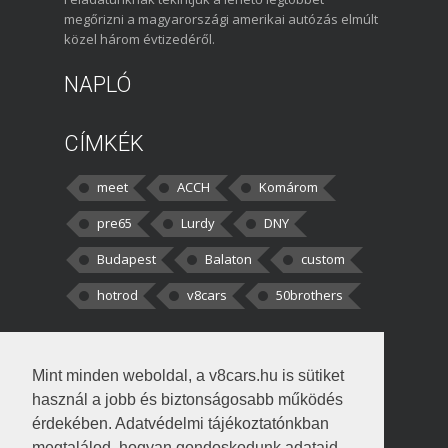
megőrizni a magyarországi amerikai autózás elmúlt
közel három évtizedéről.
NAPLÓ
CÍMKÉK
meet
ACCH
Komárom
pre65
Lurdy
DNY
Budapest
Balaton
custom
hotrod
v8cars
50brothers
HOZZÁSZÓLÁSOK
Mint minden weboldal, a v8cars.hu is sütiket
kortisz:
Elszúrtam! Én csak két
használ a jobb és biztonságosabb működés
darabbaal számoltam. Nem tudtam, hogy fél autót,
érdekében. Adatvédelmi tájékoztatónkban
megtalálod, hogyan gondoskodunk adataid