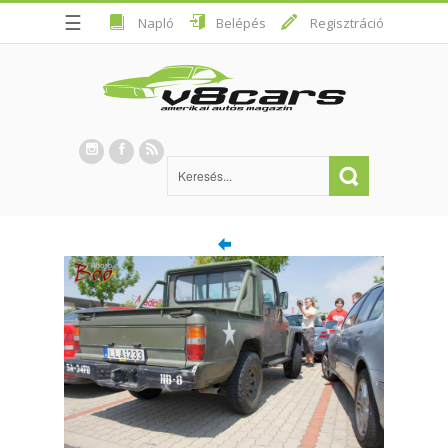
☰
Napló
Belépés
Regisztráció