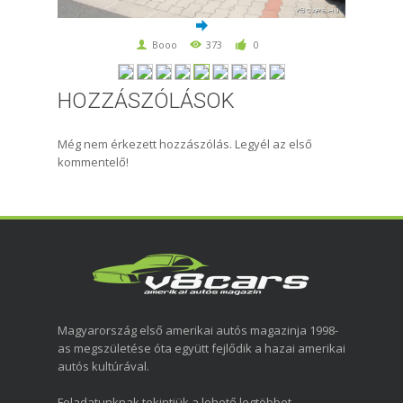
Booo
373
0
HOZZÁSZÓLÁSOK
Még nem érkezett hozzászólás. Legyél az első
kommentelő!
Magyarország első amerikai autós magazinja 1998-
as megszületése óta együtt fejlődik a hazai amerikai
autós kultúrával.
Feladatunknak tekintjük a lehető legtöbbet