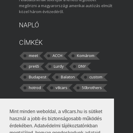
megőrizni a magyarországi amerikai autózás elmúlt
közel három évtizedéről.
NAPLÓ
CÍMKÉK
meet
ACCH
Komárom
pre65
Lurdy
DNY
Budapest
Balaton
custom
hotrod
v8cars
50brothers
HOZZÁSZÓLÁSOK
Mint minden weboldal, a v8cars.hu is sütiket
kortisz:
Elszúrtam! Én csak két
használ a jobb és biztonságosabb működés
darabbaal számoltam. Nem tudtam, hogy fél autót,
érdekében. Adatvédelmi tájékoztatónkban
megtalálod, hogyan gondoskodunk adataid