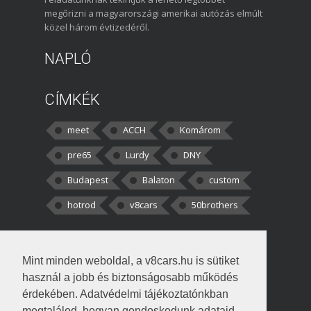
megőrizni a magyarországi amerikai autózás elmúlt
közel három évtizedéről.
NAPLÓ
CÍMKÉK
meet
ACCH
Komárom
pre65
Lurdy
DNY
Budapest
Balaton
custom
hotrod
v8cars
50brothers
HOZZÁSZÓLÁSOK
Mint minden weboldal, a v8cars.hu is sütiket
kortisz:
Elszúrtam! Én csak két
használ a jobb és biztonságosabb működés
darabbaal számoltam. Nem tudtam, hogy fél autót,
érdekében. Adatvédelmi tájékoztatónkban
megtalálod, hogyan gondoskodunk adataid