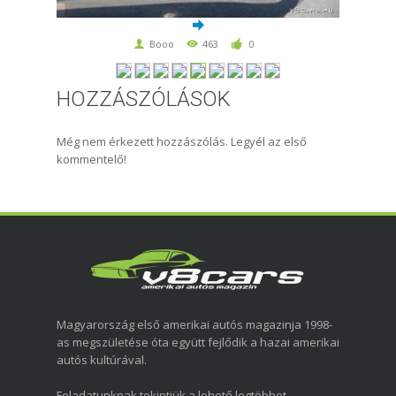
Booo
463
0
HOZZÁSZÓLÁSOK
Még nem érkezett hozzászólás. Legyél az első
kommentelő!
Magyarország első amerikai autós magazinja 1998-
as megszületése óta együtt fejlődik a hazai amerikai
autós kultúrával.
Feladatunknak tekintjük a lehető legtöbbet