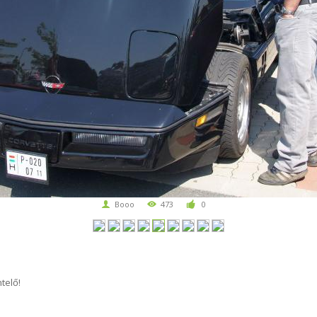
Booo
473
0
telő!