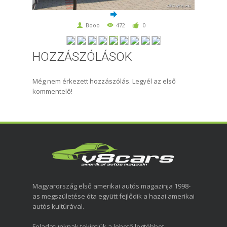
Booo
472
0
HOZZÁSZÓLÁSOK
Még nem érkezett hozzászólás. Legyél az első
kommentelő!
Magyarország első amerikai autós magazinja 1998-
as megszületése óta együtt fejlődik a hazai amerikai
autós kultúrával.
Feladatunknak tekintjük a lehető legtöbbet