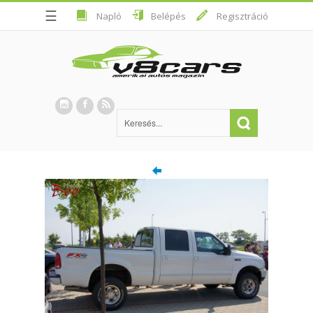
☰
Napló
Belépés
Regisztráció