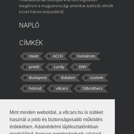
megőrizni a magyarországi amerikai autózás elmúlt
közel három évtizedéről.
NAPLÓ
CÍMKÉK
meet
ACCH
Komárom
pre65
Lurdy
DNY
Budapest
Balaton
custom
hotrod
v8cars
50brothers
HOZZÁSZÓLÁSOK
Mint minden weboldal, a v8cars.hu is sütiket
kortisz:
Elszúrtam! Én csak két
használ a jobb és biztonságosabb működés
darabbaal számoltam. Nem tudtam, hogy fél autót,
érdekében. Adatvédelmi tájékoztatónkban
megtalálod, hogyan gondoskodunk adataid