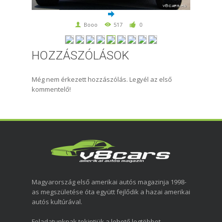
Booo
517
0
HOZZÁSZÓLÁSOK
Még nem érkezett hozzászólás. Legyél az első
kommentelő!
Magyarország első amerikai autós magazinja 1998-
as megszületése óta együtt fejlődik a hazai amerikai
autós kultúrával.
Feladatunknak tekintjük a lehető legtöbbet