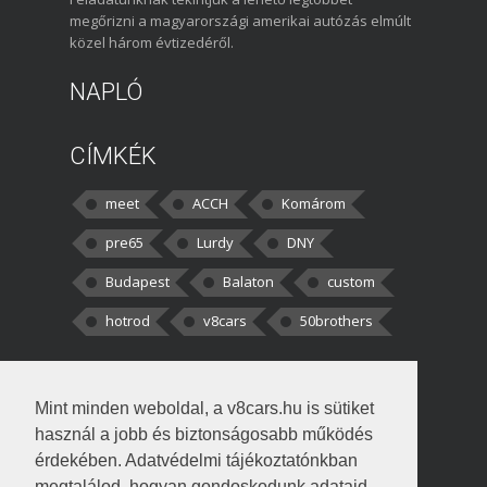
megőrizni a magyarországi amerikai autózás elmúlt
közel három évtizedéről.
NAPLÓ
CÍMKÉK
meet
ACCH
Komárom
pre65
Lurdy
DNY
Budapest
Balaton
custom
hotrod
v8cars
50brothers
HOZZÁSZÓLÁSOK
Mint minden weboldal, a v8cars.hu is sütiket
kortisz:
Elszúrtam! Én csak két
használ a jobb és biztonságosabb működés
darabbaal számoltam. Nem tudtam, hogy fél autót,
érdekében. Adatvédelmi tájékoztatónkban
megtalálod, hogyan gondoskodunk adataid