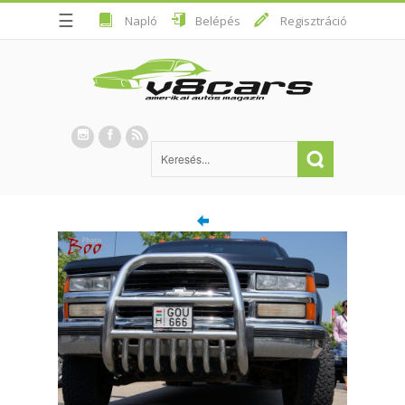
☰
Napló
Belépés
Regisztráció