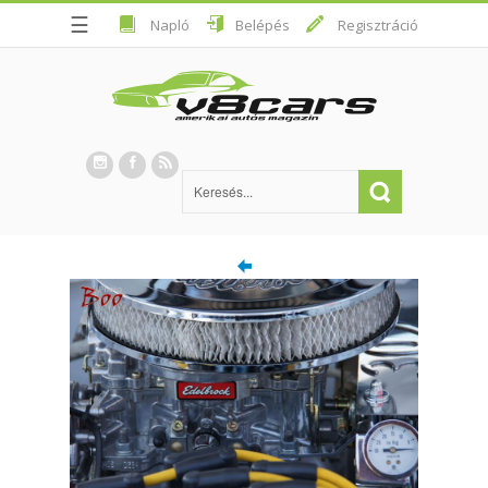
☰
Napló
Belépés
Regisztráció