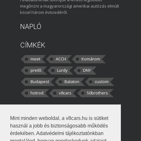
megőrizni a magyarországi amerikai autózás elmúlt
közel három évtizedéről.
NAPLÓ
CÍMKÉK
meet
ACCH
Komárom
pre65
Lurdy
DNY
Budapest
Balaton
custom
hotrod
v8cars
50brothers
HOZZÁSZÓLÁSOK
Mint minden weboldal, a v8cars.hu is sütiket
kortisz:
Elszúrtam! Én csak két
használ a jobb és biztonságosabb működés
darabbaal számoltam. Nem tudtam, hogy fél autót,
érdekében. Adatvédelmi tájékoztatónkban
megtalálod, hogyan gondoskodunk adataid