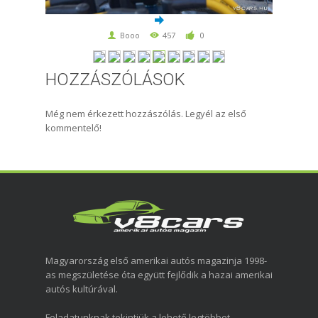
Booo
457
0
HOZZÁSZÓLÁSOK
Még nem érkezett hozzászólás. Legyél az első
kommentelő!
Magyarország első amerikai autós magazinja 1998-
as megszületése óta együtt fejlődik a hazai amerikai
autós kultúrával.
Feladatunknak tekintjük a lehető legtöbbet