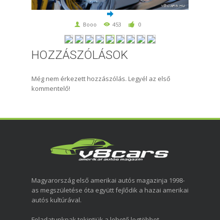
Booo
453
0
HOZZÁSZÓLÁSOK
Még nem érkezett hozzászólás. Legyél az első
kommentelő!
Magyarország első amerikai autós magazinja 1998-
as megszületése óta együtt fejlődik a hazai amerikai
autós kultúrával.
Feladatunknak tekintjük a lehető legtöbbet