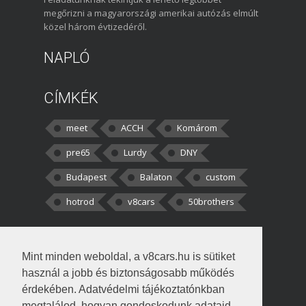
megőrizni a magyarországi amerikai autózás elmúlt
közel három évtizedéről.
NAPLÓ
CÍMKÉK
meet
ACCH
Komárom
pre65
Lurdy
DNY
Budapest
Balaton
custom
hotrod
v8cars
50brothers
HOZZÁSZÓLÁSOK
Mint minden weboldal, a v8cars.hu is sütiket
kortisz:
Elszúrtam! Én csak két
használ a jobb és biztonságosabb működés
darabbaal számoltam. Nem tudtam, hogy fél autót,
érdekében. Adatvédelmi tájékoztatónkban
megtalálod, hogyan gondoskodunk adataid