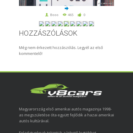
Booo
465
0
HOZZÁSZÓLÁSOK
Még nem érkezett hozzászólás. Legyél az első
kommentelő!
Magyarország első amerikai autós magazinja 1998-
as megszületése óta együtt fejlődik a hazai amerikai
autós kultúrával.
Feladatunknak tekintjük a lehető legtöbbet