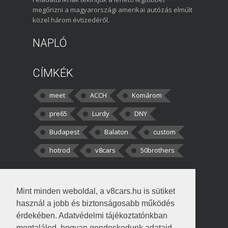
megőrizni a magyarországi amerikai autózás elmúlt
közel három évtizedéről.
NAPLÓ
CÍMKÉK
meet
ACCH
Komárom
pre65
Lurdy
DNY
Budapest
Balaton
custom
hotrod
v8cars
50brothers
HOZZÁSZÓLÁSOK
Mint minden weboldal, a v8cars.hu is sütiket
kortisz:
Elszúrtam! Én csak két
használ a jobb és biztonságosabb működés
darabbaal számoltam. Nem tudtam, hogy fél autót,
érdekében. Adatvédelmi tájékoztatónkban
megtalálod, hogyan gondoskodunk adataid