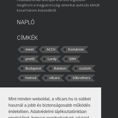
megőrizni a magyarországi amerikai autózás elmúlt
közel három évtizedéről.
NAPLÓ
CÍMKÉK
meet
ACCH
Komárom
pre65
Lurdy
DNY
Budapest
Balaton
custom
hotrod
v8cars
50brothers
HOZZÁSZÓLÁSOK
Mint minden weboldal, a v8cars.hu is sütiket
kortisz:
Elszúrtam! Én csak két
használ a jobb és biztonságosabb működés
darabbaal számoltam. Nem tudtam, hogy fél autót,
érdekében. Adatvédelmi tájékoztatónkban
megtalálod, hogyan gondoskodunk adataid