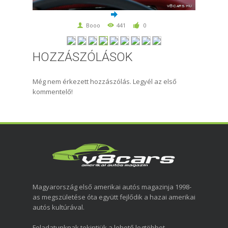
Booo
441
0
HOZZÁSZÓLÁSOK
Még nem érkezett hozzászólás. Legyél az első
kommentelő!
Magyarország első amerikai autós magazinja 1998-
as megszületése óta együtt fejlődik a hazai amerikai
autós kultúrával.
Feladatunknak tekintjük a lehető legtöbbet