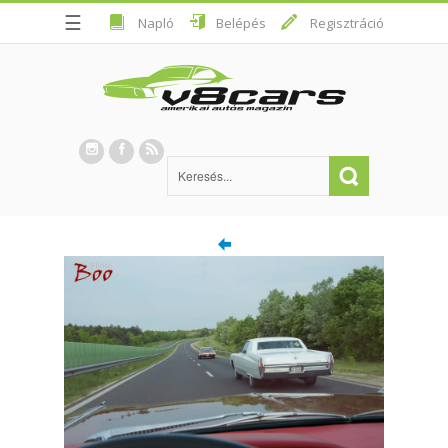
☰
Napló
Belépés
Regisztráció