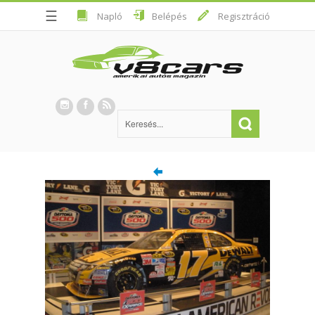
☰
Napló
Belépés
Regisztráció