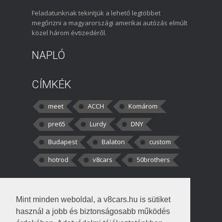
Feladatunknak tekintjük a lehető legtöbbet
megőrizni a magyarországi amerikai autózás elmúlt
közel három évtizedéről.
NAPLÓ
CÍMKÉK
meet
ACCH
Komárom
pre65
Lurdy
DNY
Budapest
Balaton
custom
hotrod
v8cars
50brothers
HOZZÁSZÓLÁSOK
Mint minden weboldal, a v8cars.hu is sütiket
kortisz:
Elszúrtam! Én csak két
használ a jobb és biztonságosabb működés
darabbaal számoltam. Nem tudtam, hogy fél autót,