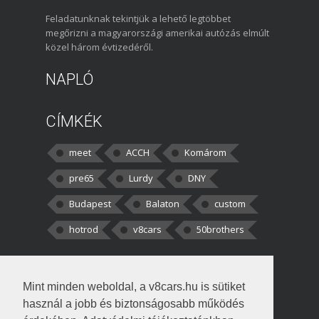
Feladatunknak tekintjük a lehető legtöbbet
megőrizni a magyarországi amerikai autózás elmúlt
közel három évtizedéről.
NAPLÓ
CÍMKÉK
meet
ACCH
Komárom
pre65
Lurdy
DNY
Budapest
Balaton
custom
hotrod
v8cars
50brothers
HOZZÁSZÓLÁSOK
Mint minden weboldal, a v8cars.hu is sütiket
kortisz:
Elszúrtam! Én csak két
használ a jobb és biztonságosabb működés
darabbaal számoltam. Nem tudtam, hogy fél autót,