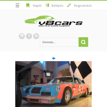
☰
Napló
Belépés
Regisztráció