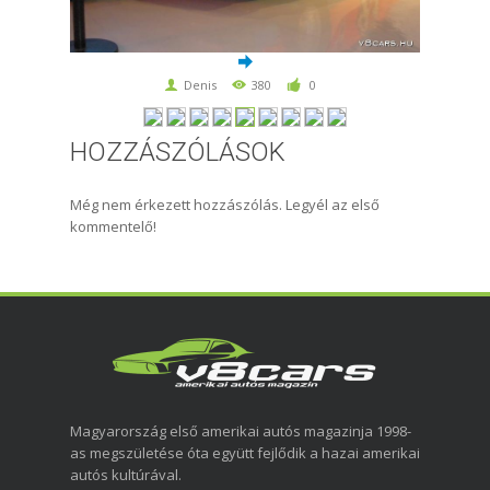
Denis
380
0
HOZZÁSZÓLÁSOK
Még nem érkezett hozzászólás. Legyél az első
kommentelő!
Magyarország első amerikai autós magazinja 1998-
as megszületése óta együtt fejlődik a hazai amerikai
autós kultúrával.