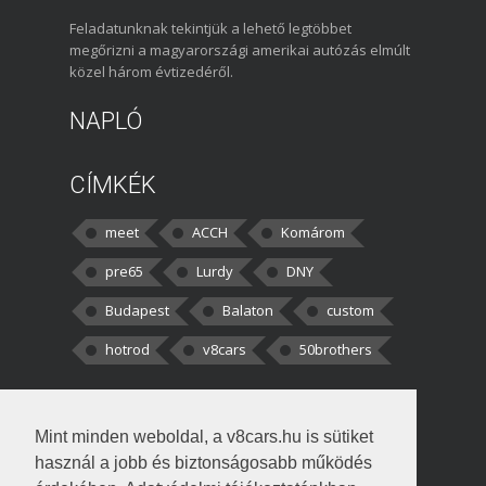
Feladatunknak tekintjük a lehető legtöbbet
megőrizni a magyarországi amerikai autózás elmúlt
közel három évtizedéről.
NAPLÓ
CÍMKÉK
meet
ACCH
Komárom
pre65
Lurdy
DNY
Budapest
Balaton
custom
hotrod
v8cars
50brothers
HOZZÁSZÓLÁSOK
Mint minden weboldal, a v8cars.hu is sütiket
kortisz:
Elszúrtam! Én csak két
használ a jobb és biztonságosabb működés
darabbaal számoltam. Nem tudtam, hogy fél autót,