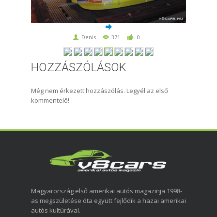
Denis
371
0
HOZZÁSZÓLÁSOK
Még nem érkezett hozzászólás. Legyél az első
kommentelő!
Magyarország első amerikai autós magazinja 1998-
as megszületése óta együtt fejlődik a hazai amerikai
autós kultúrával.