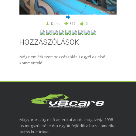
Denis
317
0
HOZZÁSZÓLÁSOK
Még nem érkezett hozzászólás. Legyél az első
kommentelő!
Magyarország első amerikai autós magazinja 1998-
as megszületése óta együtt fejlődik a hazai amerikai
autós kultúrával.