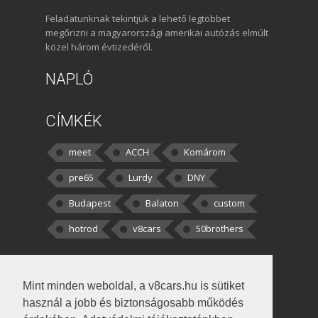
Feladatunknak tekintjük a lehető legtöbbet
megőrizni a magyarországi amerikai autózás elmúlt
közel három évtizedéről.
NAPLÓ
CÍMKÉK
meet
ACCH
Komárom
pre65
Lurdy
DNY
Budapest
Balaton
custom
hotrod
v8cars
50brothers
HOZZÁSZÓLÁSOK
Mint minden weboldal, a v8cars.hu is sütiket
kortisz:
Elszúrtam! Én csak két
használ a jobb és biztonságosabb működés
darabbaal számoltam. Nem tudtam, hogy fél autót,