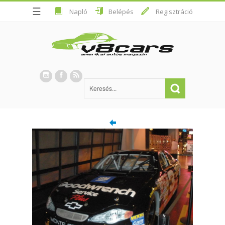
☰
Napló
Belépés
Regisztráció