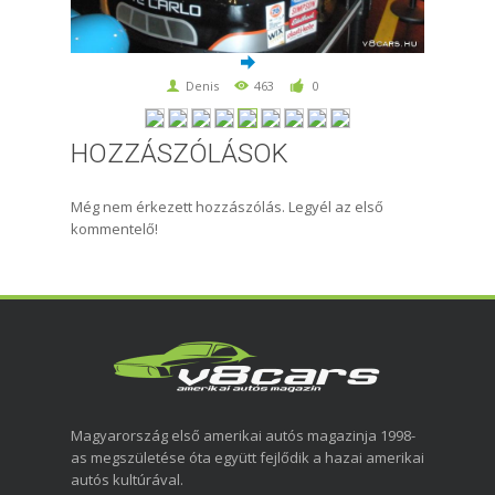
Denis
463
0
HOZZÁSZÓLÁSOK
Még nem érkezett hozzászólás. Legyél az első
kommentelő!
Magyarország első amerikai autós magazinja 1998-
as megszületése óta együtt fejlődik a hazai amerikai
autós kultúrával.