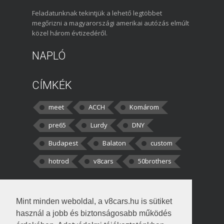
Feladatunknak tekintjük a lehető legtöbbet
megőrizni a magyarországi amerikai autózás elmúlt
közel három évtizedéről.
NAPLÓ
CÍMKÉK
meet
ACCH
Komárom
pre65
Lurdy
DNY
Budapest
Balaton
custom
hotrod
v8cars
50brothers
HOZZÁSZÓLÁSOK
Mint minden weboldal, a v8cars.hu is sütiket
kortisz:
Elszúrtam! Én csak két
használ a jobb és biztonságosabb működés
darabbaal számoltam. Nem tudtam, hogy fél autót,