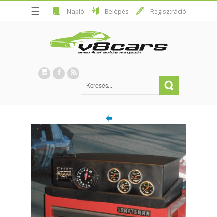
☰
Napló
Belépés
Regisztráció