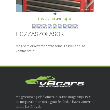
Denis
418
0
HOZZÁSZÓLÁSOK
Még nem érkezett hozzászólás. Legyél az első
kommentelő!
Magyarország első amerikai autós magazinja 1998-
as megszületése óta együtt fejlődik a hazai amerikai
autós kultúrával.