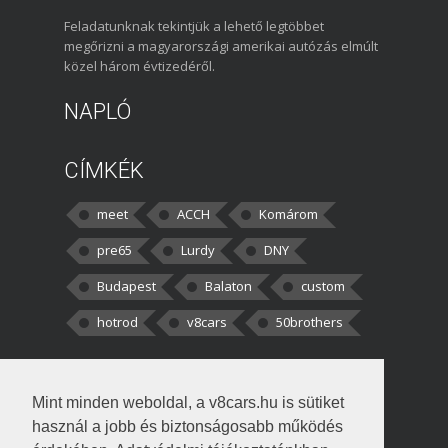
Feladatunknak tekintjük a lehető legtöbbet
megőrizni a magyarországi amerikai autózás elmúlt
közel három évtizedéről.
NAPLÓ
CÍMKÉK
meet
ACCH
Komárom
pre65
Lurdy
DNY
Budapest
Balaton
custom
hotrod
v8cars
50brothers
HOZZÁSZÓLÁSOK
Mint minden weboldal, a v8cars.hu is sütiket
kortisz:
Elszúrtam! Én csak két
használ a jobb és biztonságosabb működés
darabbaal számoltam. Nem tudtam, hogy fél autót,