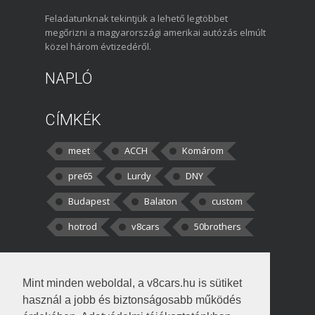
Feladatunknak tekintjük a lehető legtöbbet
megőrizni a magyarországi amerikai autózás elmúlt
közel három évtizedéről.
NAPLÓ
CÍMKÉK
meet
ACCH
Komárom
pre65
Lurdy
DNY
Budapest
Balaton
custom
hotrod
v8cars
50brothers
HOZZÁSZÓLÁSOK
Mint minden weboldal, a v8cars.hu is sütiket
kortisz:
Elszúrtam! Én csak két
használ a jobb és biztonságosabb működés
darabbaal számoltam. Nem tudtam, hogy fél autót,