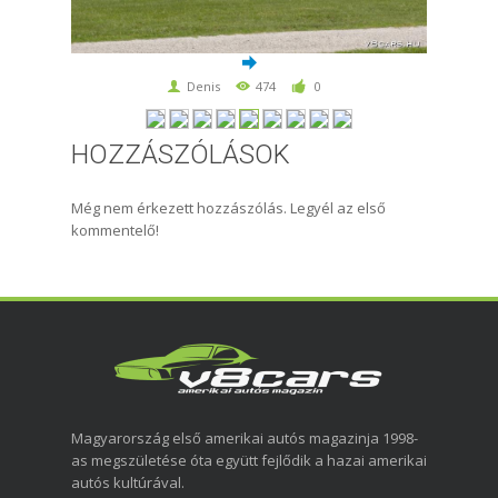
Denis
474
0
HOZZÁSZÓLÁSOK
Még nem érkezett hozzászólás. Legyél az első
kommentelő!
Magyarország első amerikai autós magazinja 1998-
as megszületése óta együtt fejlődik a hazai amerikai
autós kultúrával.