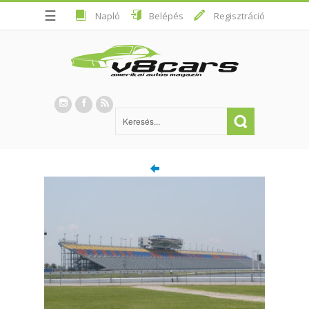
☰
Napló
Belépés
Regisztráció