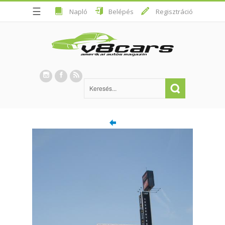
☰
Napló
Belépés
Regisztráció