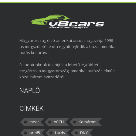
Magyarország első amerikai autós magazinja 1998-
as megszületése óta együtt fejlődik a hazai amerikai
autós kultúrával.
Feladatunknak tekintjük a lehető legtöbbet
megőrizni a magyarországi amerikai autózás elmúlt
közel három évtizedéről.
NAPLÓ
CÍMKÉK
meet
ACCH
Komárom
pre65
Lurdy
DNY