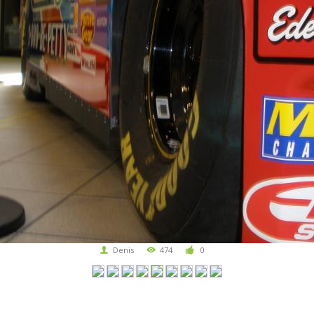
Denis
474
0