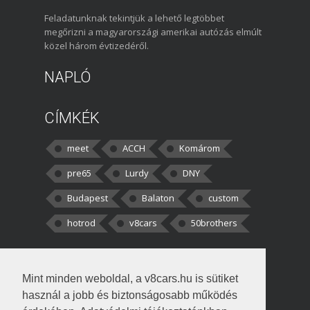
Feladatunknak tekintjük a lehető legtöbbet
megőrizni a magyarországi amerikai autózás elmúlt
közel három évtizedéről.
NAPLÓ
CÍMKÉK
meet
ACCH
Komárom
pre65
Lurdy
DNY
Budapest
Balaton
custom
hotrod
v8cars
50brothers
HOZZÁSZÓLÁSOK
Mint minden weboldal, a v8cars.hu is sütiket
kortisz:
Elszúrtam! Én csak két
használ a jobb és biztonságosabb működés
darabbaal számoltam. Nem tudtam, hogy fél autót,