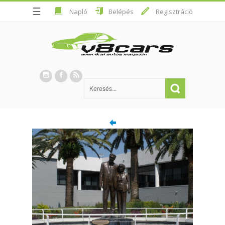
☰
Napló
Belépés
Regisztráció