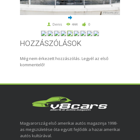
Denis
444
0
HOZZÁSZÓLÁSOK
Még nem érkezett hozzászólás. Legyél az első
kommentelő!
Magyarország első amerikai autós magazinja 1998-
as megszületése óta együtt fejlődik a hazai amerikai
autós kultúrával.