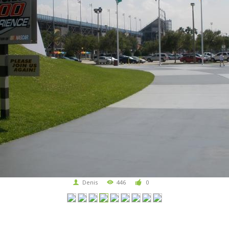
Denis
446
0