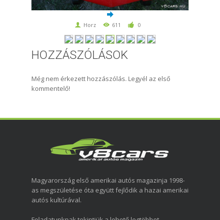
Horz
611
0
HOZZÁSZÓLÁSOK
Még nem érkezett hozzászólás. Legyél az első
kommentelő!
Magyarország első amerikai autós magazinja 1998-
as megszületése óta együtt fejlődik a hazai amerikai
autós kultúrával.
Feladatunknak tekintjük a lehető legtöbbet