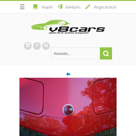
☰
Napló
Belépés
Regisztráció