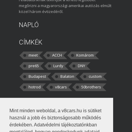
megőrizni a magyarországi amerikai autózás elmúlt
közel három évtizedéről.
NAPLÓ
CÍMKÉK
meet
ACCH
Komárom
pre65
Lurdy
DNY
Budapest
Balaton
custom
hotrod
v8cars
50brothers
HOZZÁSZÓLÁSOK
Mint minden weboldal, a v8cars.hu is sütiket
kortisz:
Elszúrtam! Én csak két
használ a jobb és biztonságosabb működés
darabbaal számoltam. Nem tudtam, hogy fél autót,
érdekében. Adatvédelmi tájékoztatónkban
megtalálod, hogyan gondoskodunk adataid